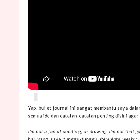
Yap, bullet journal ini sangat membantu saya dal
semua ide dan catatan-catatan penting disini agar 
I'm not a fan of doodling, or drawing. I'm not that g
hal yang saya tunggu-tunggu
(template weekly