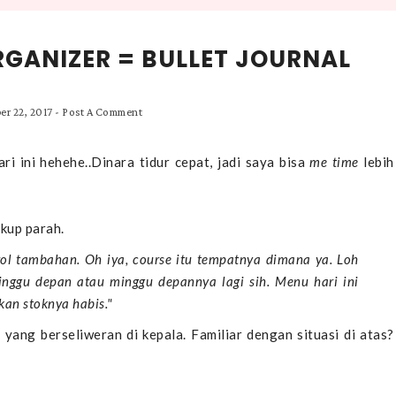
RGANIZER = BULLET JOURNAL
er 22, 2017
-
Post A Comment
ri ini hehehe..Dinara tidur cepat, jadi saya bisa
me time
lebih
ukup parah.
rol tambahan. Oh iya, course itu tempatnya dimana ya. Loh
minggu depan atau minggu depannya lagi sih. Menu hari ini
 kan stoknya habis."
yang berseliweran di kepala. Familiar dengan situasi di atas?