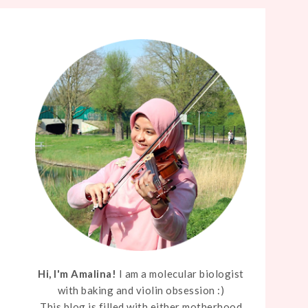
Hi, I'm Amalina!
I am a molecular biologist
with baking and violin obsession :)
This blog is filled with either motherhood