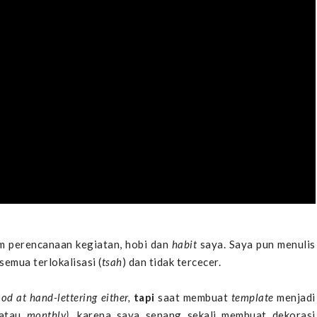
am perencanaan kegiatan, hobi dan
habit
saya. Saya pun menulis
semua terlokalisasi (
tsah
) dan tidak tercecer.
ood at hand-lettering either,
tapi
saat membuat
template
menjadi
atau
monthly),
karena saya senang sekali membuat dekorasi