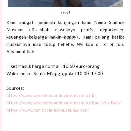
yeay!
Kami sangat menimati kunjungan kami Nemo Science
Museum (
ditambah masuknya gratis, departemen
keuangan keluarga makin
happy
).. Kami pulang ketika
museumnya mau tutup hehehe.
We had a lot of fun!
Alhamdulillah..
Tiket masuk harga normal : 16.50 euro/orang
Waktu buka : Senin-Minggu, pukul 10.00-17.00
Sources:
https://www.weekendvandewetenschap.nl/
https://www.weekendvandewetenschap.nl/activiteiten/
https://www.nemosciencemuseum.nl/en/