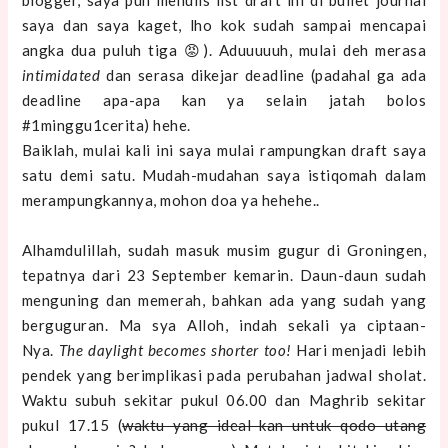
blogger, saya pun menulis list draft ini di bullet journal
saya dan saya kaget, lho kok sudah sampai mencapai
angka dua puluh tiga 😡). Aduuuuuh, mulai deh merasa
intimidated
dan serasa dikejar deadline (padahal ga ada
deadline apa-apa kan ya selain jatah bolos
#1minggu1cerita) hehe.
Baiklah, mulai kali ini saya mulai rampungkan draft saya
satu demi satu. Mudah-mudahan saya istiqomah dalam
merampungkannya, mohon doa ya hehehe..
Alhamdulillah, sudah masuk musim gugur di Groningen,
tepatnya dari 23 September kemarin. Daun-daun sudah
menguning dan memerah, bahkan ada yang sudah yang
berguguran. Ma sya Alloh, indah sekali ya ciptaan-
Nya.
The daylight becomes shorter too!
Hari menjadi lebih
pendek yang berimplikasi pada perubahan jadwal sholat.
Waktu subuh sekitar pukul 06.00 dan Maghrib sekitar
pukul 17.15 (
waktu yang ideal kan untuk qodo utang