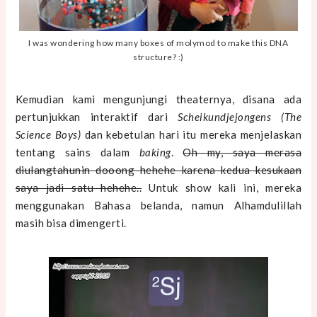
I was wondering how many boxes of molymod to make this DNA
structure? :)
Kemudian kami mengunjungi theaternya, disana ada
pertunjukkan interaktif dari
Scheikundjejongens (The
Science Boys)
dan kebetulan hari itu mereka menjelaskan
tentang sains dalam
baking
.
Oh my, saya merasa
diulangtahunin dooong hehehe karena kedua kesukaan
saya jadi satu hehehe..
Untuk show kali ini, mereka
menggunakan Bahasa belanda, namun Alhamdulillah
masih bisa dimengerti.