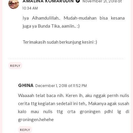
AMALINA KOMARUDIN
November 21, 2018 at
10:34 AM
Iya Alhamdulillah.. Mudah-mudahan bisa kesana
juga ya Bunda Tika, aamiin.. :)
Terimakasih sudah berkunjung kesini :)
REPLY
GHINA
December 1, 2018 at 11:52 PM
Waaaah telat baca nih. Keren ih, aku nggak pernh nulis
cerita ttg kegiatan sedetail ini teh,. Makanya agak susah
kalo mau nulis ttg crta groningen pdhl lg di
groningen.hehehe
REPLY