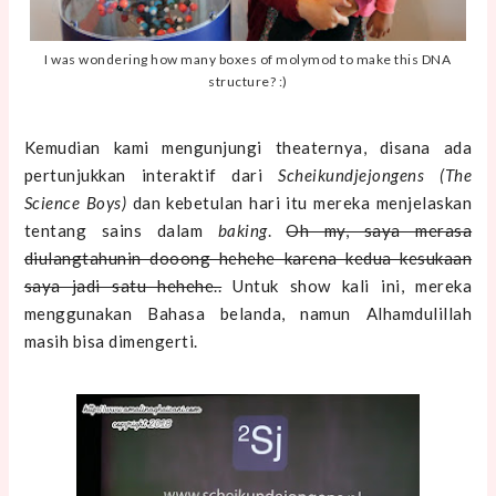
I was wondering how many boxes of molymod to make this DNA
structure? :)
Kemudian kami mengunjungi theaternya, disana ada
pertunjukkan interaktif dari
Scheikundjejongens (The
Science Boys)
dan kebetulan hari itu mereka menjelaskan
tentang sains dalam
baking
.
Oh my, saya merasa
diulangtahunin dooong hehehe karena kedua kesukaan
saya jadi satu hehehe..
Untuk show kali ini, mereka
menggunakan Bahasa belanda, namun Alhamdulillah
masih bisa dimengerti.