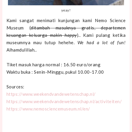
yeay!
Kami sangat menimati kunjungan kami Nemo Science
Museum (
ditambah masuknya gratis, departemen
keuangan keluarga makin
happy
).. Kami pulang ketika
museumnya mau tutup hehehe.
We had a lot of fun!
Alhamdulillah..
Tiket masuk harga normal : 16.50 euro/orang
Waktu buka : Senin-Minggu, pukul 10.00-17.00
Sources:
https://www.weekendvandewetenschap.nl/
https://www.weekendvandewetenschap.nl/activiteiten/
https://www.nemosciencemuseum.nl/en/