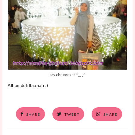
say cheeeese! ^___^
Alhamdulillaaaah :)
SHARE
TWEET
SHARE