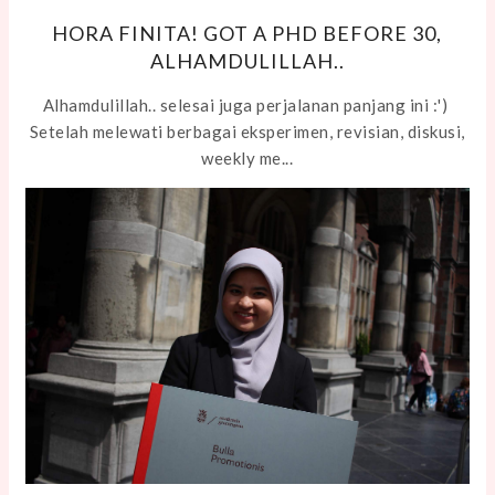
HORA FINITA! GOT A PHD BEFORE 30,
ALHAMDULILLAH..
Alhamdulillah.. selesai juga perjalanan panjang ini :')
Setelah melewati berbagai eksperimen, revisian, diskusi,
weekly me...