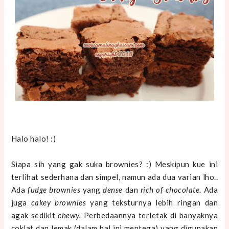
Halo halo! :)
Siapa sih yang gak suka brownies? :) Meskipun kue ini
terlihat sederhana dan simpel, namun ada dua varian lho..
Ada
fudge brownies
yang
dense
dan
rich of chocolate
. Ada
juga
cakey brownies
yang teksturnya lebih ringan dan
agak sedikit
chewy.
Perbedaannya terletak di banyaknya
coklat dan lemak (dalam hal ini mentega) yang digunakan