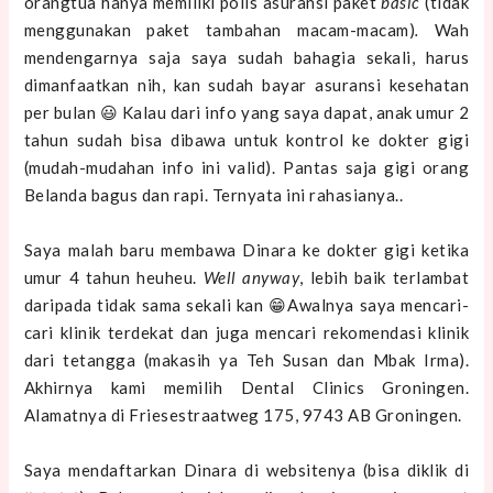
orangtua hanya memiliki polis asuransi paket
basic
(tidak
menggunakan paket tambahan macam-macam)
.
Wah
mendengarnya saja saya sudah bahagia sekali, harus
dimanfaatkan nih, kan sudah bayar asuransi kesehatan
per bulan 😃 Kalau dari info yang saya dapat, anak umur 2
tahun sudah bisa dibawa untuk kontrol ke dokter gigi
(mudah-mudahan info ini valid). Pantas saja gigi orang
Belanda bagus dan rapi. Ternyata ini rahasianya..
Saya malah baru membawa Dinara ke dokter gigi ketika
umur 4 tahun heuheu.
Well anyway
, lebih baik terlambat
daripada tidak sama sekali kan 😁Awalnya saya mencari-
cari klinik terdekat dan juga mencari rekomendasi klinik
dari tetangga (makasih ya Teh Susan dan Mbak Irma).
Akhirnya kami memilih Dental Clinics Groningen.
Alamatnya di
Friesestraatweg 175, 9743 AB Groningen.
Saya mendaftarkan Dinara di websitenya (bisa diklik di