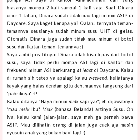
biasanya mompa 2 kali sampai 1 kali saja. Saat Dinara
umur 1 tahun, Dinara sudah tidak mau lagi minum ASIP di
Daycare. Saya kaget kenapa ya? Oalah.. ternyata teman-
temannya seusianya sudah minum susu UHT di
gelas
.
Otomatis Dinara juga sudah tidak mau minum di botol
susu dan ikutan teman-temannya :)
Saya ambil positifnya: Dinara udah bisa lepas dari botol
susu, saya tidak perlu mompa ASI lagi di kantor dan
frekuensi minum ASI berkurang
at least
di Daycare. Kalau
di rumah sih tetep ya apalagi kalau
weekend
, keliatanya
kayak yang balas dendam gitu deh, maunya langsung dari
"pabriknya" :P
Kalau ditanya "Naya minum
melk
sapi ya?", eh dijawabnya
"mau
melk
Ibu".
Melk
(bahasa Belanda) artinya Susu. Oh
iya, kalau kami jalan-jalan, saya mah ga pernah bawa
ASIP. Mau dilihatin orang di jalan juga cuek aja masih
nyusuin anak yang bukan bayi lagi :)