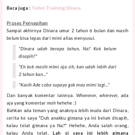
Baca juga :
Toilet Training Dinara
Proses Penyapihan
Sampai akhirnya Dinara umur 2 tahun 6 bulan dan masih
belum bisa lepas dari
mimi
alias menyusui.
"Dinara udah berapa tahun, Na? Kok belum
disapih?"
"Eh kok masih
mimi
aja sih, kan udah lebih dari
2 tahun kan..."
"Kasih Ade coba supaya gak mau
mimi
lagi..."
Dan banyak komentar lainnya.
Whenever, wherever,
ada
aja yang komentar
mah
hehehe :)
Bahkan ada teman yang anaknya lebih muda dari Dinara,
cerita ke saya "Duh anakku gimana ya ini belum disapih,
kalau telat gimana ya Na?" Hehehe, Anda salah orang,
kalau Anda telat,
Lah si saya ini lebih gimana