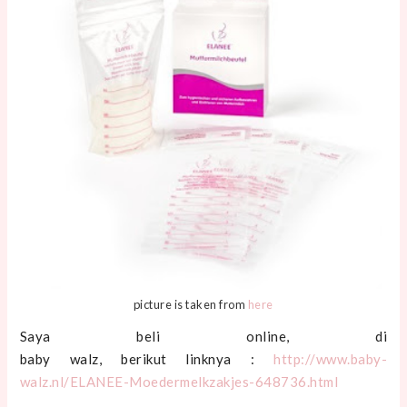
picture is taken from
here
Saya beli online, di
baby walz, berikut linknya :
http://www.baby-
walz.nl/ELANEE-Moedermelkzakjes-648736.html