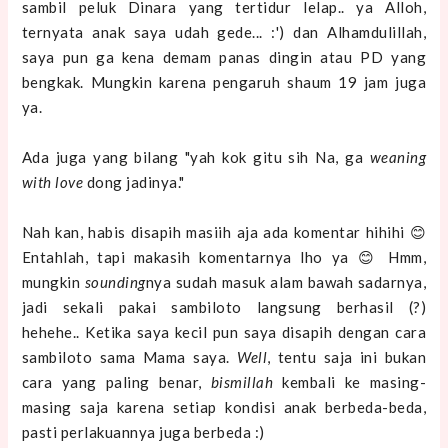
sambil peluk Dinara yang tertidur lelap.. ya Alloh,
ternyata anak saya udah gede... :') dan Alhamdulillah,
saya pun ga kena demam panas dingin atau PD yang
bengkak. Mungkin karena pengaruh shaum 19 jam juga
ya.
Ada juga yang bilang "yah kok gitu sih Na, ga
weaning
with love
dong jadinya."
Nah kan, habis disapih masiih aja ada komentar hihihi 😊
Entahlah, tapi makasih komentarnya lho ya 😊 Hmm,
mungkin
sounding
nya sudah masuk alam bawah sadarnya,
jadi sekali pakai sambiloto langsung berhasil (?)
hehehe..
Ketika saya kecil pun saya disapih dengan cara
sambiloto sama Mama saya.
Well
, tentu saja ini bukan
cara yang paling benar,
bismillah
kembali ke masing-
masing saja karena setiap kondisi anak berbeda-beda,
pasti perlakuannya juga berbeda :)