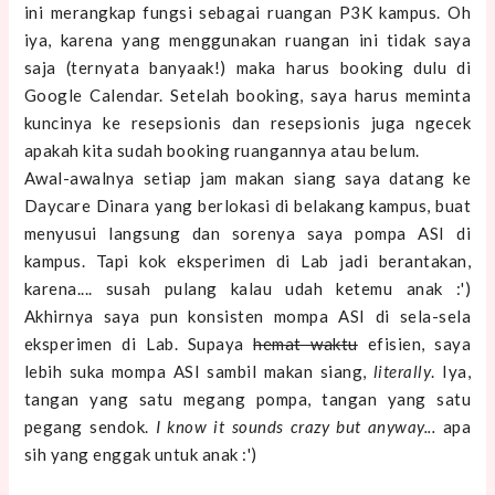
ini merangkap fungsi sebagai ruangan P3K kampus. Oh
iya, karena yang menggunakan ruangan ini tidak saya
saja (ternyata banyaak!) maka harus booking dulu di
Google Calendar. Setelah booking, saya harus meminta
kuncinya ke resepsionis dan resepsionis juga ngecek
apakah kita sudah booking ruangannya atau belum.
Awal-awalnya setiap jam makan siang saya datang ke
Daycare Dinara yang berlokasi di belakang kampus, buat
menyusui langsung dan sorenya saya pompa ASI di
kampus. Tapi kok eksperimen di Lab jadi berantakan,
karena.... susah pulang kalau udah ketemu anak :')
Akhirnya saya pun konsisten mompa ASI di sela-sela
eksperimen di Lab. Supaya
hemat waktu
efisien, saya
lebih suka mompa ASI sambil makan siang,
literally
. Iya,
tangan yang satu megang pompa, tangan yang satu
pegang sendok.
I know it sounds crazy but anyway...
apa
sih yang enggak untuk anak :')