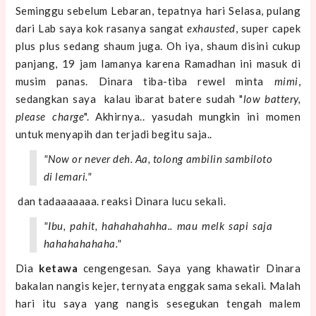
Seminggu sebelum Lebaran, tepatnya hari Selasa, pulang
dari Lab saya kok rasanya sangat
exhausted
, super capek
plus plus sedang shaum juga. Oh iya, shaum disini cukup
panjang, 19 jam lamanya karena Ramadhan ini masuk di
musim panas. Dinara tiba-tiba rewel minta
mimi
,
sedangkan saya kalau ibarat batere sudah "
low battery,
please charge
". Akhirnya.. yasudah mungkin ini momen
untuk menyapih dan terjadi begitu saja..
"Now or never deh. Aa, tolong ambilin sambiloto
di lemari."
dan tadaaaaaaa. reaksi Dinara lucu sekali.
"Ibu, pahit, hahahahahha.. mau
melk
sapi saja
hahahahahaha."
Dia
ketawa
cengengesan. Saya yang khawatir Dinara
bakalan nangis kejer, ternyata enggak sama sekali. Malah
hari itu saya yang nangis sesegukan tengah malem