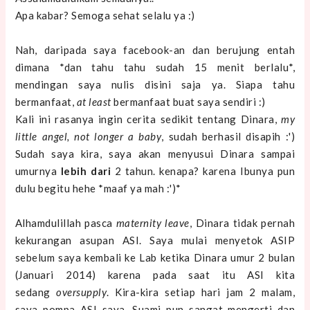
Apa kabar? Semoga sehat selalu ya :)
Nah, daripada saya facebook-an dan berujung entah
dimana *dan tahu tahu sudah 15 menit berlalu*,
mendingan saya nulis disini saja ya. Siapa tahu
bermanfaat,
at least
bermanfaat buat saya sendiri :)
Kali ini rasanya ingin cerita sedikit tentang Dinara,
my
little angel, not longer a baby
, sudah berhasil disapih :')
Sudah saya kira, saya akan menyusui Dinara sampai
umurnya
lebih dari
2 tahun. kenapa? karena Ibunya pun
dulu begitu hehe *maaf ya mah :')*
Alhamdulillah pasca
maternity leave
, Dinara tidak pernah
kekurangan asupan ASI. Saya mulai menyetok ASIP
sebelum saya kembali ke Lab ketika Dinara umur 2 bulan
(Januari 2014) karena pada saat itu ASI kita
sedang
oversupply
. Kira-kira setiap hari jam 2 malam,
saya pompa ASI saya. Suami pun sangat mengerti dan