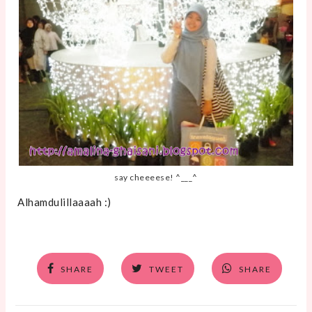
say cheeeese! ^___^
Alhamdulillaaaah :)
SHARE
TWEET
SHARE