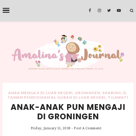
˟
SEARCH THIS BLOG
ANAK MENGAJI DI LUAR NEGERI
,
GRONINGEN
,
SHARING :D
,
TAMAN PENDIDIKAN AL QURAN DI LUAR NEGERI
,
TILAWATI
ANAK-ANAK PUN MENGAJI
DI GRONINGEN
Friday, January 12, 2018
-
Post A Comment